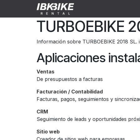
Ir al contenido
Tienda
Preguntas fre
TURBOEBIKE 20
Información sobre TURBOEBIKE 2018 SL. i
Aplicaciones insta
Ventas
De presupuestos a facturas
Facturación / Contabilidad
Facturas, pagos, seguimientos y sincroniza
CRM
Seguimiento de leads y oportunidades próx
Sitio web
Creador de sitios web para empresas