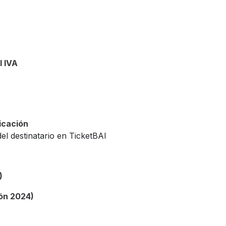
l IVA
icación
del destinatario en TicketBAI
)
ión 2024)