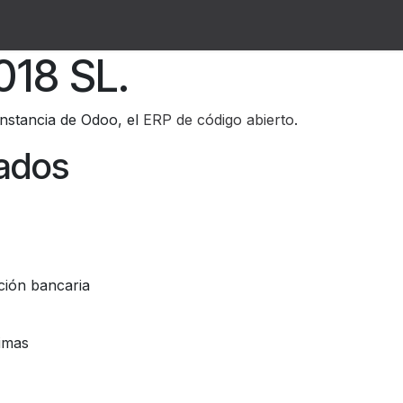
cuentes
Contactar
Quienes Somos
18 SL.
nstancia de Odoo, el
ERP de código abierto
.
lados
ción bancaria
imas