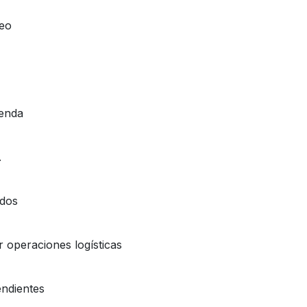
reo
genda
.
ados
 operaciones logísticas
endientes