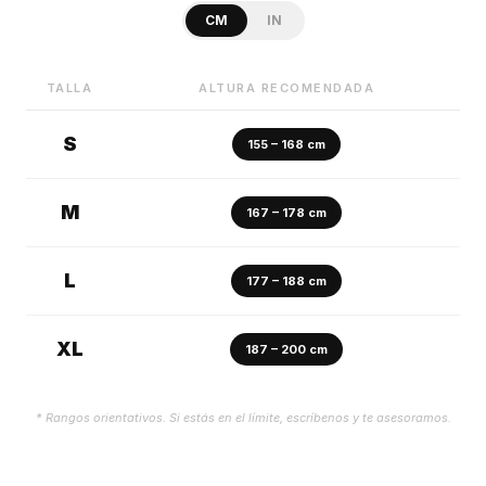
CM
IN
TALLA
ALTURA RECOMENDADA
S
155 – 168 cm
M
167 – 178 cm
L
177 – 188 cm
XL
187 – 200 cm
* Rangos orientativos. Si estás en el límite, escríbenos y te asesoramos.