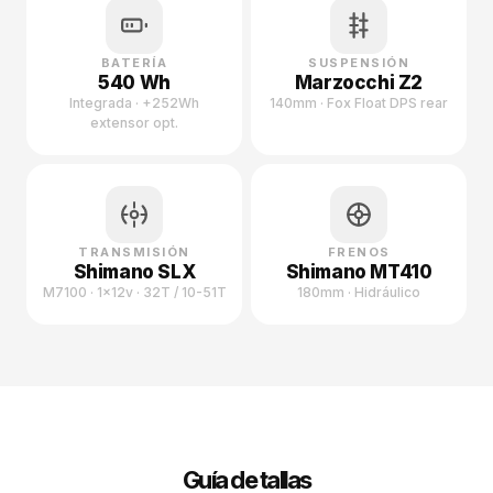
BATERÍA
SUSPENSIÓN
540 Wh
Marzocchi Z2
Integrada · +252Wh
140mm · Fox Float DPS rear
extensor opt.
TRANSMISIÓN
FRENOS
Shimano SLX
Shimano MT410
M7100 · 1×12v · 32T / 10-51T
180mm · Hidráulico
Guía de tallas