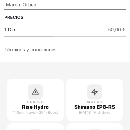
Marca
:
Orbea
PRECIOS
1 Día
50,00 €
Términos y condiciones
CUADRO
MOTOR
Rise Hydro
Shimano EP8-RS
140mm travel · 29" · Boost
E-MTB · Mid-drive