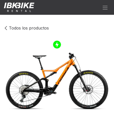
Ir al contenido
Todos los productos