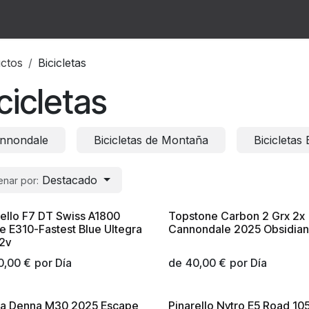
cuentes
Contactar
Quienes Somos
ctos
Bicicletas
cicletas
nnondale
Bicicletas de Montaña
Bicicletas
Destacado
nar por:
rello F7 DT Swiss A1800
Topstone Carbon 2 Grx 2x
vo!
¡Nuevo!
ne E310-Fastest Blue Ultegra
Cannondale 2025 Obsidian
12v
0,00
€
por
Día
de
40,00
€
por
Día
a Denna M30 2025 Escape
Pinarello Nytro E5 Road 10