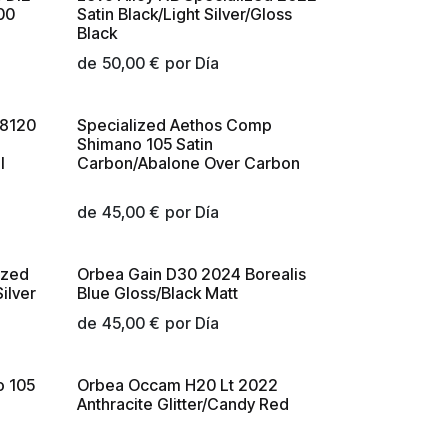
00
Satin Black/Light Silver/Gloss
Black
de
50,00
€
por
Día
M8120
Specialized Aethos Comp
e
Shimano 105 Satin
l
Carbon/Abalone Over Carbon
de
45,00
€
por
Día
ized
Orbea Gain D30 2024 Borealis
Silver
Blue Gloss/Black Matt
de
45,00
€
por
Día
 105
Orbea Occam H20 Lt 2022
Anthracite Glitter/Candy Red