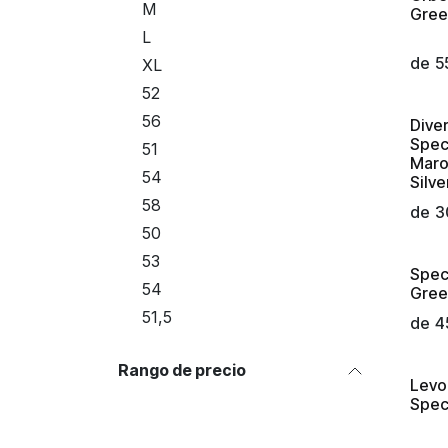
¡Nue
M
Gree
L
de
5
XL
52
56
Dive
Spec
51
Maro
54
Silv
58
de
3
50
53
Spec
54
Green
51,5
de
4
Rango de precio
Levo
Spec