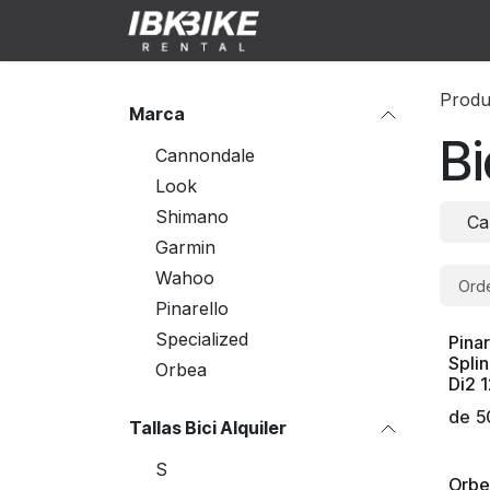
Ir al contenido
Tienda
Preguntas fre
Produ
Marca
Bi
Cannondale
Look
Shimano
Ca
Garmin
Wahoo
Orde
Pinarello
Specialized
Pina
¡Nue
Spli
Orbea
Di2 
de
5
Tallas Bici Alquiler
S
Orbe