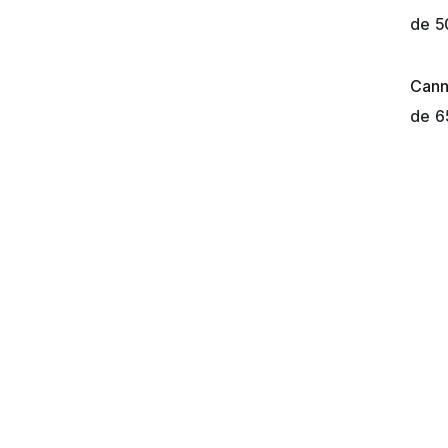
de
5
Cann
¡Nue
de
6
Copyright © Turboebike
English (US)
|
Français
|
Deutsch
|
E