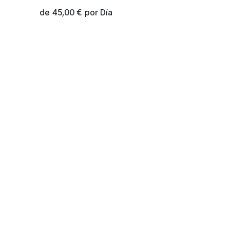
de
45,00
€
por
Día
- El mejor
Comercio electrónico de código
abierto