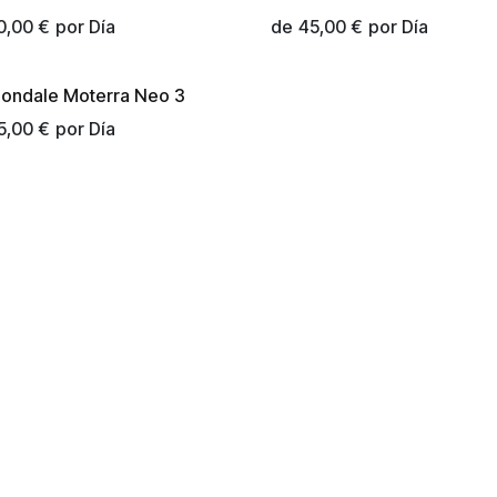
0,00
€
por
Día
de
45,00
€
por
Día
ondale Moterra Neo 3
vo!
5,00
€
por
Día
Con tecnología de
spañol