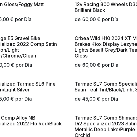
vo!
¡Nuevo!
n Gloss/Foggy Matt
12v Racing 800 Wheels D3
Brilliant Black
5,00
€
por
Día
de
60,00
€
por
Día
rge E5 Gravel Bike
Orbea Wild H10 2024 XT 
ialized 2022 Comp Satin
Brakes Kiox Display Lezyn
on/Light
Lights Basalt Grey/Dark Tea
er/Chrome/Clean
Gloss
0,00
€
por
Día
de
60,00
€
por
Día
ialized Tarmac SL6 Pine
Tarmac SL7 Comp Special
/Light Silver
Satin Teal Tint/Black/Light 
5,00
€
por
Día
de
45,00
€
por
Día
 Comp Alloy NB
Tarmac SL7 Comp Shimano
ialized 2022 Flo Red/Black
Di2 Specialized 2023 Satin
Metallic Deep Lake/Purple
Orchid