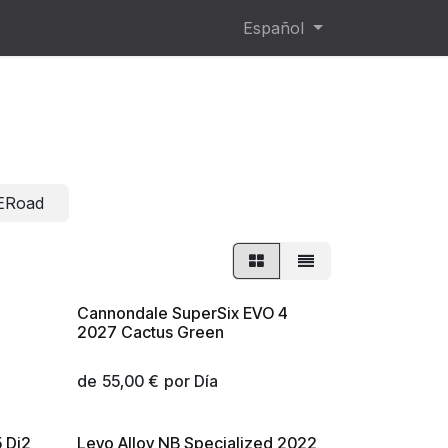
Español
 ERoad
Cannondale SuperSix EVO 4
¡Nuevo!
2027 Cactus Green
de
55,00
€
por
Día
5 Di2
Levo Alloy NB Specialized 2022