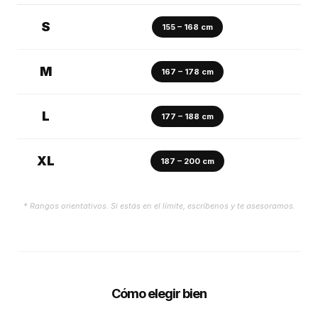
S
155 – 168 cm
M
167 – 178 cm
L
177 – 188 cm
XL
187 – 200 cm
* Rangos orientativos. Si estás en el límite, escríbenos y te asesoramos.
Cómo elegir bien