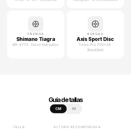
FRENOS
RUEDAS
Shimano Tiagra
Axis Sport Disc
BR-4770 · Disco hidráulico
Turbo Pro 700×26 ·
BlackBelt
Guía de tallas
CM
IN
TALLA
ALTURA RECOMENDADA