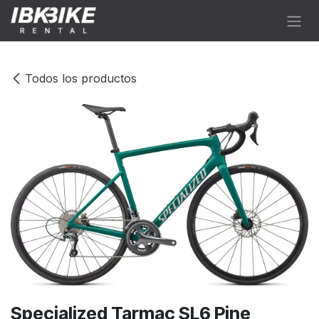
Ir al contenido
Todos los productos
Specialized Tarmac SL6 Pine