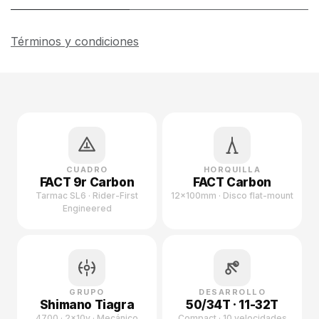
Términos y condiciones
CUADRO
HORQUILLA
FACT 9r Carbon
FACT Carbon
Tarmac SL6 · Rider-First
12x100mm · Disco flat-mount
Engineered
GRUPO
DESARROLLO
Shimano Tiagra
50/34T · 11-32T
4700 · 2×10v · Mecánico
Compact · 10 velocidades