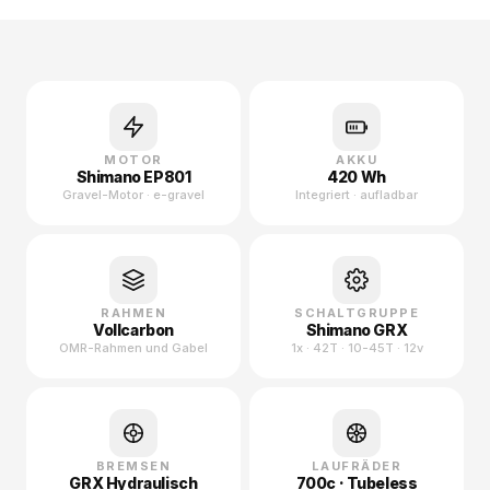
MOTOR
AKKU
Shimano EP801
420 Wh
Gravel-Motor · e-gravel
Integriert · aufladbar
RAHMEN
SCHALTGRUPPE
Vollcarbon
Shimano GRX
OMR-Rahmen und Gabel
1x · 42T · 10-45T · 12v
BREMSEN
LAUFRÄDER
GRX
Hydraulisch
700c · Tubeless