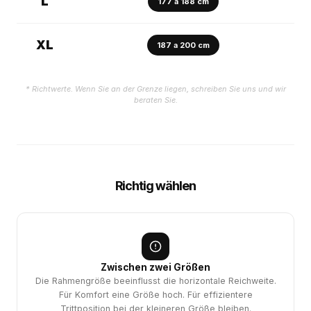
L
177 a 188 cm
XL
187 a 200 cm
* Richtwerte. Wenn Sie an der Grenze liegen, schreiben Sie uns und wir
beraten Sie.
Richtig wählen
Zwischen zwei Größen
Die Rahmengröße beeinflusst die horizontale Reichweite.
Für Komfort eine Größe hoch. Für effizientere
Trittposition bei der kleineren Größe bleiben.