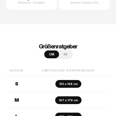
Shimano ·
Scheibe
Vittoria Terreno 45c
Größenratgeber
CM
IN
GRÖSSE
EMPFOHLENE KÖRPERGRÖSSE
S
155 a 168 cm
M
167 a 178 cm